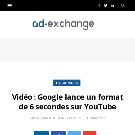
F
T
L
a
w
i
c
i
n
e
t
k
b
t
e
o
e
d
o
r
I
k
n
TOTAL VIDEO
Vidéo : Google lance un format
de 6 secondes sur YouTube
PAR
LUCIANA UCHÔA-LEFEBVRE
13 MAI 2016