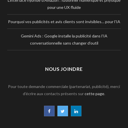
L’interface hybride d’Amazon : fusionner numérique et physique
pour une UX fluide
Pourquoi vos publicités et avis clients sont invisibles… pour l’IA
Gemini Ads : Google installe la publicité dans l’IA
conversationnelle sans changer d’outil
NOUS JOINDRE
Pour toute demande commerciale (partenariat, publicité), merci
d’écrire aux contacts présents sur
cette page
.
F
T
L
a
w
i