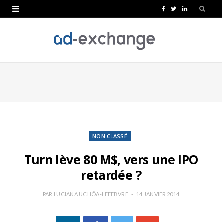
F
T
L
a
w
i
c
i
n
e
t
k
b
t
e
o
e
d
o
r
I
k
n
NON CLASSÉ
Turn lève 80 M$, vers une IPO
retardée ?
PAR
LUCIANA UCHÔA-LEFEBVRE
14 JANVIER 2014