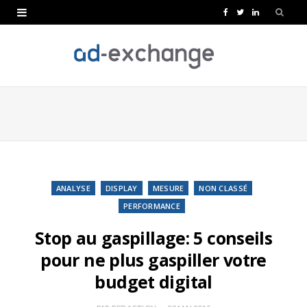
F
T
L
a
w
i
c
i
n
e
t
k
b
t
e
o
e
d
o
r
I
k
n
ANALYSE
DISPLAY
MESURE
NON CLASSÉ
PERFORMANCE
Stop au gaspillage: 5 conseils
pour ne plus gaspiller votre
budget digital