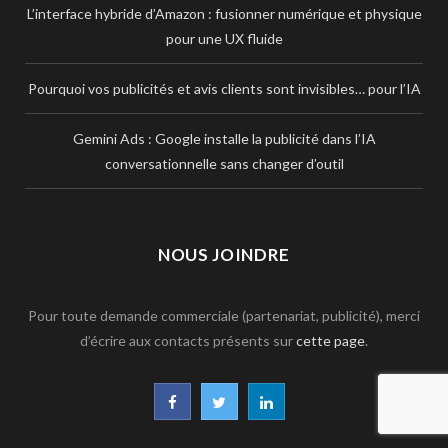
L’interface hybride d’Amazon : fusionner numérique et physique
pour une UX fluide
Pourquoi vos publicités et avis clients sont invisibles… pour l’IA
Gemini Ads : Google installe la publicité dans l’IA
conversationnelle sans changer d’outil
NOUS JOINDRE
Pour toute demande commerciale (partenariat, publicité), merci
d’écrire aux contacts présents sur
cette page
.
F
T
L
a
w
i