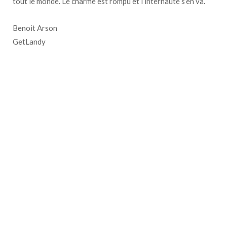
tout le monde. Le charme est rompu et l’internaute s’en va.
Benoit Arson
GetLandy