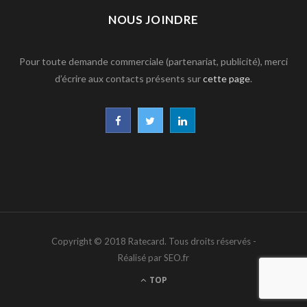
NOUS JOINDRE
Pour toute demande commerciale (partenariat, publicité), merci
d’écrire aux contacts présents sur
cette page
.
F
T
L
a
w
i
c
i
n
e
t
k
b
t
e
Copyright © 2018 Ratecard. Tous droits réservés -
o
e
d
Réalisé par SEO.fr
o
r
I
TOP
k
n