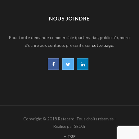
NOUS JOINDRE
Pour toute demande commerciale (partenariat, publicité), merci
d’écrire aux contacts présents sur
cette page
.
F
T
L
a
w
i
c
i
n
e
t
k
b
t
e
Copyright © 2018 Ratecard. Tous droits réservés -
o
e
d
Réalisé par SEO.fr
o
r
I
TOP