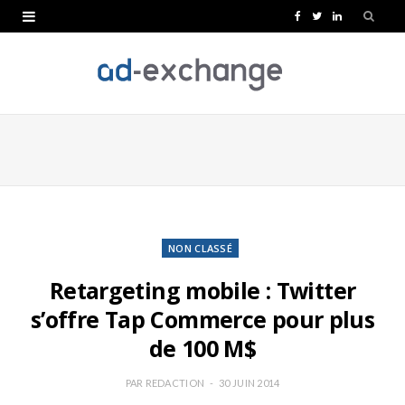
F
T
L
a
w
i
c
i
n
e
t
k
b
t
e
o
e
d
o
r
I
k
n
NON CLASSÉ
Retargeting mobile : Twitter
s’offre Tap Commerce pour plus
de 100 M$
PAR
REDACTION
30 JUIN 2014