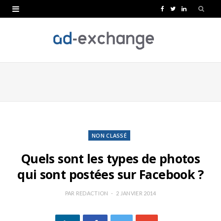
F
T
L
a
w
i
c
i
n
e
t
k
b
t
e
o
e
d
o
r
I
k
n
NON CLASSÉ
Quels sont les types de photos
qui sont postées sur Facebook ?
PAR
REDACTION
2 JANVIER 2014