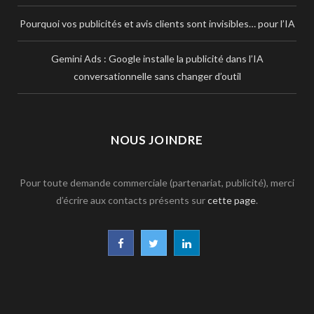
Pourquoi vos publicités et avis clients sont invisibles… pour l’IA
Gemini Ads : Google installe la publicité dans l’IA
conversationnelle sans changer d’outil
NOUS JOINDRE
Pour toute demande commerciale (partenariat, publicité), merci
d’écrire aux contacts présents sur
cette page
.
F
T
L
a
w
i
c
i
n