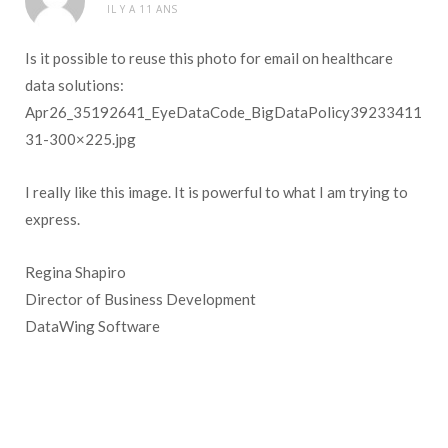
IL Y A 11 ANS
Is it possible to reuse this photo for email on healthcare
data solutions:
Apr26_35192641_EyeDataCode_BigDataPolicy39233411
31-300×225.jpg
I really like this image. It is powerful to what I am trying to
express.
Regina Shapiro
Director of Business Development
DataWing Software