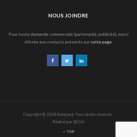
NOUS JOINDRE
Pour toute demande commerciale (partenariat, publicité), merci
d’écrire aux contacts présents sur
cette page
.
F
T
L
a
w
i
c
i
n
e
t
k
b
t
e
Copyright © 2018 Ratecard. Tous droits réservés -
o
e
d
Réalisé par SEO.fr
o
r
I
TOP