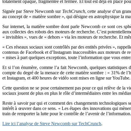
totalement opaque, fragmentée et fermée. Et tout est déjà en place pou
Signée par Steve Newcomb sur
TechCrunch
, cette analyse d’un gra
au concept de « matière sombre », qui désigne en astrophysique la mati
Sur internet, la matière sombre dont parle Newcomb ce sont ces sphè
aux collectes des robots des moteurs de recherche. C’est potentiellem
« invisibles », vues de « dehors » via les moteurs de recherche. Et mêm
« Ces réseaux sociaux sont contrôlés par des entités privées », rapp
contenus de Facebook et d’Instagram inaccessibles aux moteurs de r
« mises à part quelques exceptions, toute l’information que vous entrez
Et si l’on énumère, comme l’a fait Newcomb, quelques statistiques de
compte du degré de la menace de cette matière sombre : « 31% de l’h
et Instagram, et 400 heures de vidéo sont mises en ligne sur YouTube.
Cette question ne se pose certainement pas pour ce qui relève de la vi
sociaux jouent de plus en plus le rôle d’intermédiaires entre les médias
Reste à savoir par qui et comment des changements technologiques sero
intérêt à œuvrer dans ce sens. « Les étapes des innovations qui mènen
train de remporter la lutte pour le contrôle de l’avenir de l’informati
Lire ici l’analyse de Steve Newcomb sur TechCrunch
.