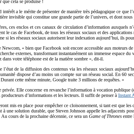
r que cela se produise !
nd intérêt a le mérite de présenter de manière très pédagogique ce que
ère invisible qui constitue une grande partie de l’univers, et dont nous
res, ces enclos et ces canaux de circulation d’information auxquels n’
ent le cas de Facebook, de tous les réseaux sociaux et des applications
e si les réseaux sociaux autorisent leur indexation aujourd’hui, ils pour
elle Newcom, « bien que Facebook soit encore accessible aux moteurs d
echerche externes, transformant instantanément un immense espace du 
 dans votre téléphone est de la matière sombre », dit-il.
 l’état de la diffusion des contenus via les réseaux sociaux aujourd’h
umanité dispose d’au moins un compte sur un réseau social. En 60 sec
 Durant cette même minute, Google traite 3 millions de requêtes. »
e privée. Elle concerne en revanche l’information à vocation publique (q
 producteurs d’informations et les lecteurs. Il suffit de penser à
Instant A
nt mis en place pour empêcher ce cloisonnement, si tant est que les dif
t à une solution durable, que Steven Johnson appelle les adjacents possi
on. Au cours de la prochaine décennie, ce sera un
Game of Thrones
entre 