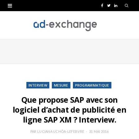
F
T
L
a
w
i
c
i
n
e
t
k
b
t
e
o
e
d
o
r
I
k
n
INTERVIEW
MESURE
PROGRAMMATIQUE
Que propose SAP avec son
logiciel d’achat de publicité en
ligne SAP XM ? Interview.
PAR
LUCIANA UCHÔA-LEFEBVRE
31 MAI 2016