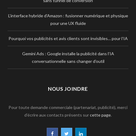
sans tunnel de conversion
L’interface hybride d’Amazon : fusionner numérique et physique
pour une UX fluide
Pourquoi vos publicités et avis clients sont invisibles… pour l’IA
Gemini Ads : Google installe la publicité dans l’IA
conversationnelle sans changer d’outil
NOUS JOINDRE
Pour toute demande commerciale (partenariat, publicité), merci
d’écrire aux contacts présents sur
cette page
.
F
T
L