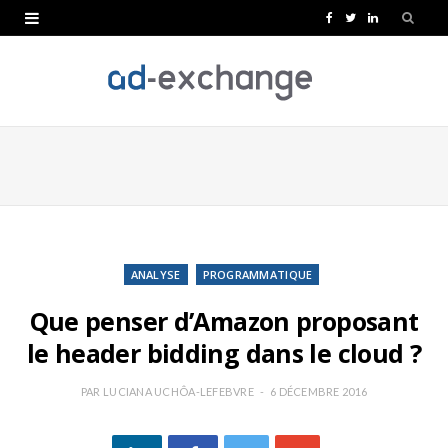
F
T
L
a
w
i
c
i
n
e
t
k
b
t
e
o
e
d
o
r
I
k
n
ANALYSE
PROGRAMMATIQUE
Que penser d’Amazon proposant
le header bidding dans le cloud ?
PAR
LUCIANA UCHÔA-LEFEBVRE
6 DÉCEMBRE 2016