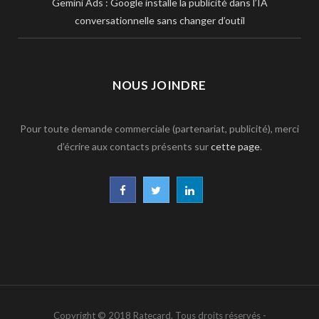
Gemini Ads : Google installe la publicité dans l’IA
conversationnelle sans changer d’outil
NOUS JOINDRE
Pour toute demande commerciale (partenariat, publicité), merci
d’écrire aux contacts présents sur
cette page
.
F
T
L
a
w
i
c
i
n
e
t
k
b
t
e
Copyright © 2018 Ratecard. Tous droits réservés -