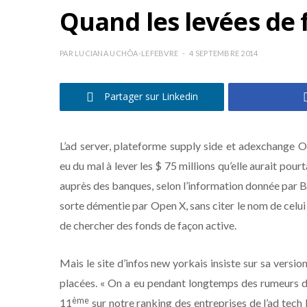
Quand les levées de f
PAR
LUCIANA UCHÔA-LEFEBVRE
4 SEPTEMBRE 2014
Partager sur Linkedin
L’ad server, plateforme supply side et adexchange O
eu du mal à lever les $ 75 millions qu’elle aurait pour
auprès des banques, selon l’information donnée par Bu
sorte démentie par Open X, sans citer le nom de celui 
de chercher des fonds de façon active.
Mais le site d’infos new yorkais insiste sur sa versi
placées. « On a eu pendant longtemps des rumeurs d’
ème
11
sur notre ranking des entreprises de l’ad tech