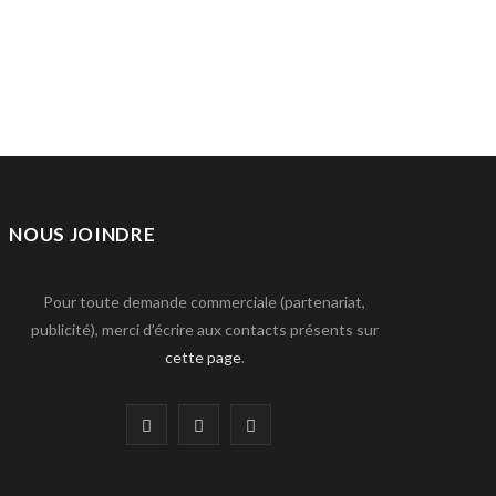
NOUS JOINDRE
Pour toute demande commerciale (partenariat,
publicité), merci d’écrire aux contacts présents sur
cette page
.
F
T
L
a
w
i