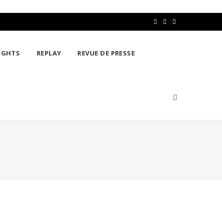
F
T
L
a
w
i
IGHTS
REPLAY
REVUE DE PRESSE
c
i
n
e
t
k
b
t
e
o
e
d
o
r
I
k
n