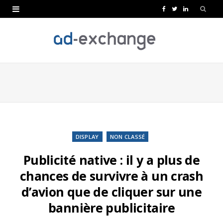
F
T
L
a
w
i
c
i
n
e
t
k
b
t
e
o
e
d
o
r
I
k
n
DISPLAY
NON CLASSÉ
Publicité native : il y a plus de
chances de survivre à un crash
d’avion que de cliquer sur une
bannière publicitaire