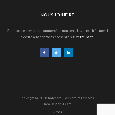
NOUS JOINDRE
Pour toute demande commerciale (partenariat, publicité), merci
d’écrire aux contacts présents sur
cette page
.
F
T
L
a
w
i
c
i
n
e
t
k
b
t
e
Copyright © 2018 Ratecard. Tous droits réservés -
o
e
d
Réalisé par SEO.fr
o
r
I
TOP