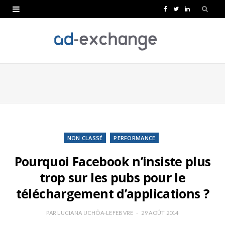
F
T
L
a
w
i
c
i
n
e
t
k
b
t
e
o
e
d
o
r
I
k
n
NON CLASSÉ
PERFORMANCE
Pourquoi Facebook n’insiste plus
trop sur les pubs pour le
téléchargement d’applications ?
PAR
LUCIANA UCHÔA-LEFEBVRE
29 AOÛT 2014