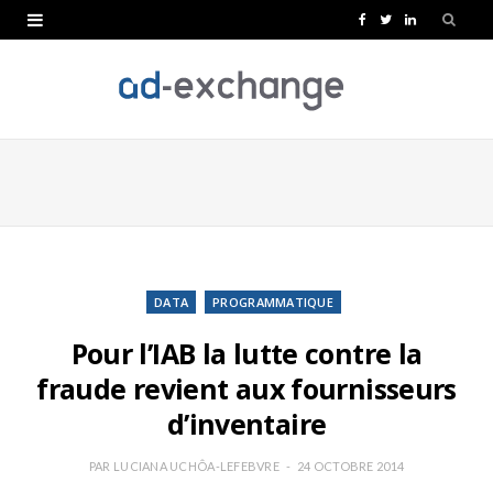
F
T
L
a
w
i
c
i
n
e
t
k
b
t
e
o
e
d
o
r
I
k
n
DATA
PROGRAMMATIQUE
Pour l’IAB la lutte contre la
fraude revient aux fournisseurs
d’inventaire
PAR
LUCIANA UCHÔA-LEFEBVRE
24 OCTOBRE 2014