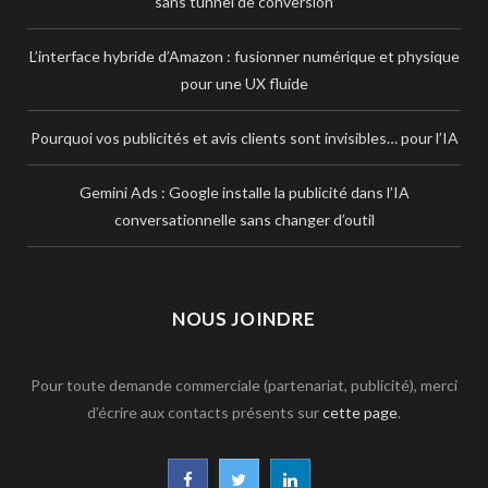
sans tunnel de conversion
L’interface hybride d’Amazon : fusionner numérique et physique
pour une UX fluide
Pourquoi vos publicités et avis clients sont invisibles… pour l’IA
Gemini Ads : Google installe la publicité dans l’IA
conversationnelle sans changer d’outil
NOUS JOINDRE
Pour toute demande commerciale (partenariat, publicité), merci
d’écrire aux contacts présents sur
cette page
.
F
T
L