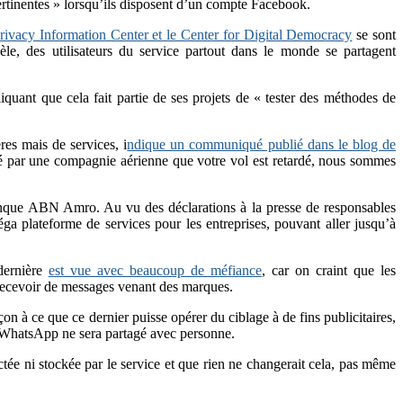
pertinentes » lorsqu’ils disposent d’un compte Facebook.
Privacy Information Center et le Center for Digital Democracy
se sont
le, des utilisateurs du service partout dans le monde se partagent
liquant que cela fait partie de ses projets de « tester des méthodes de
res mais de services, i
ndique un communiqué publié dans le blog de
é par une compagnie aérienne que votre vol est retardé, nous sommes
nque ABN Amro. Au vu des déclarations à la presse de responsables
ga plateforme de services pour les entreprises, pouvant aller jusqu’à
 dernière
est vue avec beaucoup de méfiance
, car on craint que les
 recevoir de messages venant des marques.
à ce que ce dernier puisse opérer du ciblage à de fins publicitaires,
o WhatsApp ne sera partagé avec personne.
e ni stockée par le service et que rien ne changerait cela, pas même