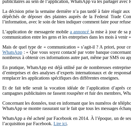
publicitaires au sein de l’application, WhatsApp va les partager avec 
La décision prise la semaine dernière n’a pas tardé à faire réagir aux
dépêchés de déposer des plaintes auprès de la Federal Trade Commi
l’information, avec le soin de bien indiquer comment faire pour refuser
L’application de messagerie mobile
a annoncé
la mise à jour de sa p
communication entre les gens et les entreprises dans les mois à venir »
Mais de quel type de « communication » s’agit-il ? A priori, pour ce q
WhatsApp
: « Que vous soyez contacté par votre banque concernant 
nombreux à obtenir ces informations autre part, même par SMS ou appe
En pratique, WhatsApp est déjà utilisé par de nombreuses entreprises
d’entreprises et des analyses d’experts internationaux et de respons
remplacer les applications spécifiques des différentes enseignes.
Et de fait telle serait la vocation idéale de l’application d’après 
campagnes publicitaires ne fassent rouspéter et fuir des membres, Wha
Concernant les données, tout en informant que les numéros de télépho
WhatsApp se montre rassurant sur le fait que tous les messages échan
WhatsApp a été acheté par Facebook en 2014. À l’époque, un de ses f
l’acquisition par Facebook.
Lire ici
.