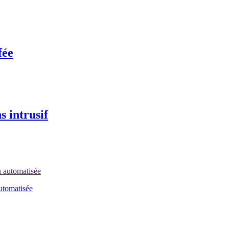
fée
 intrusif
automatisée