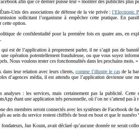
Facebook afin que ce dernier puisse leur « montrer des publicités plus 
 États-Unis des associations de défense de la vie privée :
l’Electronic 
ssion sollicitant l’organisme à empêcher cette pratique. En parallè
 cette option.
olitique de confidentialité pour la première fois en quatre ans, en exp
.
ui est de l’application à proprement parler, il ne s’agit pas de banniè
une opération potentiellement frauduleuse, ou que vous soyez inform
ls. Nous voulons tester ces fonctionnalités dans les prochains mois. »
 dans leur relation avec leurs clients,
comme l’illustre le cas
de la ba
ables d’agences média, il est attendu que l’application devienne une mé
ces analyses : les services, mais certainement pas la publicité. Cette
tsApp étant une application très personnelle, où l’on ne s’attend pas à
ne des membres seront connectés avec les systèmes de Facebook de façon 
gés au sein du service restent chiffrés de bout en bout et que le numér
ondateurs, Jan Koum, avait déclaré qu’aucune donnée ne serait collecté