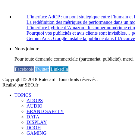
L’interface AdCP : un pont stratégique entre l’humain et 
La redéfinition des métriques de performance dans un m
L’interface hybride d’Amazon : fusionner numérique et 
Pourquoi vos publicités et avis clients sont invisibles… p
Gemini Ads : Google installe la publicité dans l’IA conve
Nous joindre
Pour toute demande commerciale (partenariat, publicité), merci 
Facebook
Twitter
LinkedIn
Copyright © 2018 Ratecard. Tous droits réservés -
Réalisé par SEO.fr
TOPICS
ADOPS
AUDIO
BRAND SAFETY
DATA
DISPLAY
DOOH
GAMING