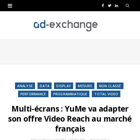
F
T
L
a
w
i
c
i
n
e
t
k
b
t
e
o
e
d
o
r
I
k
n
ANALYSE
DATA
DISPLAY
MESURE
NON CLASSÉ
PERFORMANCE
PROGRAMMATIQUE
TOTAL VIDEO
Multi-écrans : YuMe va adapter
son offre Video Reach au marché
français