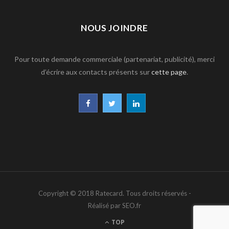
NOUS JOINDRE
Pour toute demande commerciale (partenariat, publicité), merci
d’écrire aux contacts présents sur
cette page
.
F
T
L
a
w
i
c
i
n
e
t
k
b
t
e
Copyright © 2018 Ratecard. Tous droits réservés -
o
e
d
Réalisé par SEO.fr
o
r
I
TOP