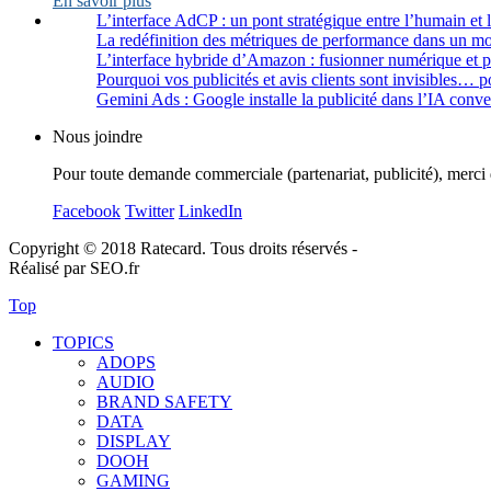
En savoir plus
L’interface AdCP : un pont stratégique entre l’humain et 
La redéfinition des métriques de performance dans un m
L’interface hybride d’Amazon : fusionner numérique et 
Pourquoi vos publicités et avis clients sont invisibles… p
Gemini Ads : Google installe la publicité dans l’IA conve
Nous joindre
Pour toute demande commerciale (partenariat, publicité), merci 
Facebook
Twitter
LinkedIn
Copyright © 2018 Ratecard. Tous droits réservés -
Réalisé par SEO.fr
Top
TOPICS
ADOPS
AUDIO
BRAND SAFETY
DATA
DISPLAY
DOOH
GAMING