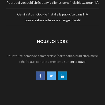
Pourquoi vos publicités et avis clients sont invisibles… pour l’IA
Gemini Ads : Google installe la publicité dans l’IA
conversationnelle sans changer d’outil
NOUS JOINDRE
Pour toute demande commerciale (partenariat, publicité), merci
d’écrire aux contacts présents sur
cette page
.
F
T
L
a
w
i
c
i
n
e
t
k