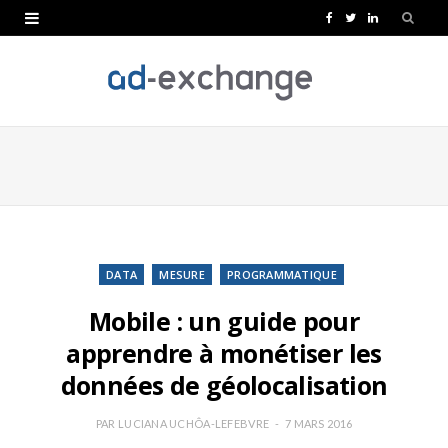
F
T
L
a
w
i
c
i
n
e
t
k
b
t
e
o
e
d
o
r
I
k
n
DATA
MESURE
PROGRAMMATIQUE
Mobile : un guide pour
apprendre à monétiser les
données de géolocalisation
PAR
LUCIANA UCHÔA-LEFEBVRE
7 MARS 2016