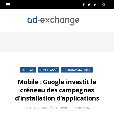
F
T
L
a
w
i
c
i
n
e
t
k
b
t
e
o
e
d
o
r
I
k
n
DISPLAY
NON CLASSÉ
PROGRAMMATIQUE
Mobile : Google investit le
créneau des campagnes
d’installation d’applications
PAR
LUCIANA UCHÔA-LEFEBVRE
2 MARS 2016