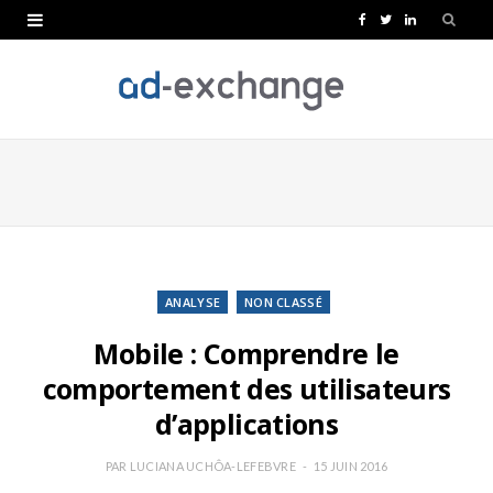
F
T
L
a
w
i
c
i
n
e
t
k
b
t
e
o
e
d
o
r
I
k
n
ANALYSE
NON CLASSÉ
Mobile : Comprendre le
comportement des utilisateurs
d’applications
PAR
LUCIANA UCHÔA-LEFEBVRE
15 JUIN 2016