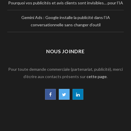
Pourquoi vos publicités et avis clients sont invisibles… pour l’IA
Gemini Ads : Google installe la publicité dans l’IA
conversationnelle sans changer d’outil
NOUS JOINDRE
Pour toute demande commerciale (partenariat, publicité), merci
d’écrire aux contacts présents sur
cette page
.
F
T
L
a
w
i
c
i
n
e
t
k