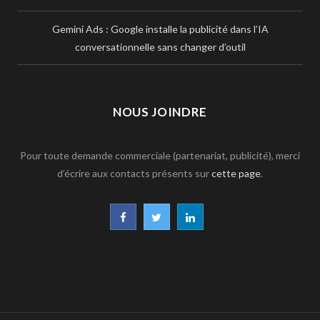
Gemini Ads : Google installe la publicité dans l’IA
conversationnelle sans changer d’outil
NOUS JOINDRE
Pour toute demande commerciale (partenariat, publicité), merci
d’écrire aux contacts présents sur
cette page
.
F
T
L
a
w
i
c
i
n
e
t
k