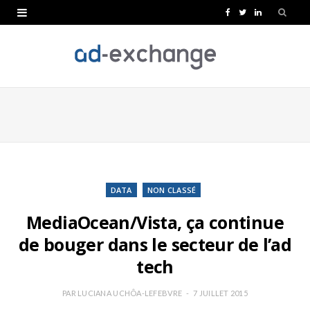
F
T
L
a
w
i
c
i
n
e
t
k
b
t
e
o
e
d
o
r
I
k
n
DATA
NON CLASSÉ
MediaOcean/Vista, ça continue
de bouger dans le secteur de l’ad
tech
PAR
LUCIANA UCHÔA-LEFEBVRE
7 JUILLET 2015