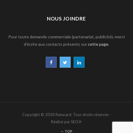
NOUS JOINDRE
Pour toute demande commerciale (partenariat, publicité), merci
d’écrire aux contacts présents sur
cette page
.
F
T
L
a
w
i
c
i
n
e
t
k
b
t
e
Copyright © 2018 Ratecard. Tous droits réservés -
o
e
d
Réalisé par SEO.fr
o
r
I
TOP