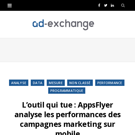
F
T
L
a
w
i
c
i
n
e
t
k
b
t
e
o
e
d
o
r
I
k
n
ANALYSE
DATA
MESURE
NON CLASSÉ
PERFORMANCE
PROGRAMMATIQUE
L’outil qui tue : AppsFlyer
analyse les performances des
campagnes marketing sur
mobile