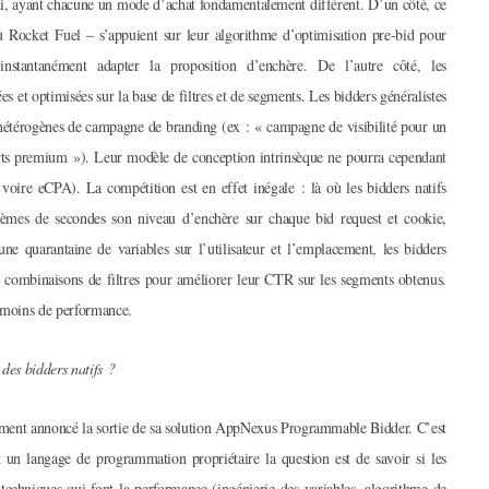
ui, ayant chacune un mode d’achat fondamentalement différent. D’un côté, ce
ou Rocket Fuel – s’appuient sur leur algorithme d’optimisation pre-bid pour
nstantanément adapter la proposition d’enchère. De l’autre côté, les
s et optimisées sur la base de filtres et de segments. Les bidders généralistes
étérogènes de campagne de branding (ex : « campagne de visibilité pour un
rts premium »). Leur modèle de conception intrinsèque ne pourra cependant
 voire eCPA). La compétition est en effet inégale : là où les bidders natifs
ièmes de secondes son niveau d’enchère sur chaque bid request et cookie,
ne quarantaine de variables sur l’utilisateur et l’emplacement, les bidders
es combinaisons de filtres pour améliorer leur CTR sur les segments obtenus.
n moins de performance.
des bidders natifs ?
mment annoncé la sortie de sa solution AppNexus Programmable Bidder. C’est
t un langage de programmation propriétaire la question est de savoir si les
ts techniques qui font la performance (ingénierie des variables, algorithme de