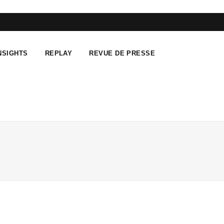
F
T
L
a
w
i
NSIGHTS
REPLAY
REVUE DE PRESSE
c
i
n
e
t
k
b
t
e
o
e
d
o
r
I
k
n