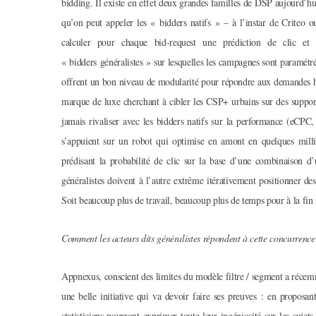
bidding. Il existe en effet deux grandes familles de DSP aujourd’h
qu’on peut appeler les « bidders natifs » – à l’instar de Criteo 
calculer pour chaque bid-request une prédiction de clic et i
« bidders généralistes » sur lesquelles les campagnes sont paramétrée
offrent un bon niveau de modularité pour répondre aux demandes h
marque de luxe cherchant à cibler les CSP+ urbains sur des suppo
jamais rivaliser avec les bidders natifs sur la performance (eCPC,
s’appuient sur un robot qui optimise en amont en quelques mill
prédisant la probabilité de clic sur la base d’une combinaison d’u
généralistes doivent à l’autre extrême itérativement positionner d
Soit beaucoup plus de travail, beaucoup plus de temps pour à la fi
Comment les acteurs dits généralistes répondent à cette concurrence 
Appnexus, conscient des limites du modèle filtre / segment a réce
une belle initiative qui va devoir faire ses preuves : en proposan
statisticiens pourront exprimer toute leur ingéniosité sur les suje