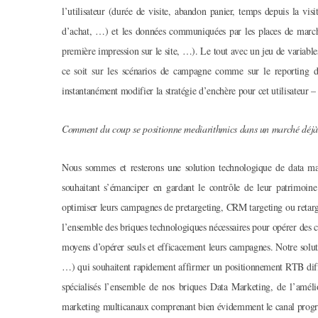
l’utilisateur (durée de visite, abandon panier, temps depuis la vi
d’achat, …) et les données communiquées par les places de marché 
première impression sur le site, …). Le tout avec un jeu de variabl
ce soit sur les scénarios de campagne comme sur le reporting d
instantanément modifier la stratégie d’enchère pour cet utilisateur – 
Comment du coup se positionne mediarithmics dans un marché déjà r
Nous sommes et resterons une solution technologique de data ma
souhaitant s’émanciper en gardant le contrôle de leur patrimoine
optimiser leurs campagnes de pretargeting, CRM targeting ou retarge
l’ensemble des briques technologiques nécessaires pour opérer des c
moyens d’opérer seuls et efficacement leurs campagnes. Notre solut
…) qui souhaitent rapidement affirmer un positionnement RTB diffé
spécialisés l’ensemble de nos briques Data Marketing, de l’amélio
marketing multicanaux comprenant bien évidemment le canal prog