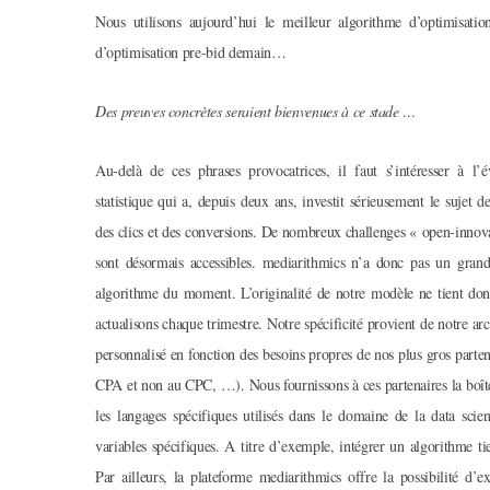
Nous utilisons aujourd’hui le meilleur algorithme d’optimisat
d’optimisation pre-bid demain…
Des preuves concrètes seraient bienvenues à ce stade …
Au-delà de ces phrases provocatrices, il faut s’intéresser à l’
statistique qui a, depuis deux ans, investit sérieusement le sujet d
des clics et des conversions. De nombreux challenges « open-innovat
sont désormais accessibles. mediarithmics n’a donc pas un grand
algorithme du moment. L’originalité de notre modèle ne tient don
actualisons chaque trimestre. Notre spécificité provient de notre a
personnalisé en fonction des besoins propres de nos plus gros parte
CPA et non au CPC, …). Nous fournissons à ces partenaires la boîte 
les langages spécifiques utilisés dans le domaine de la data scie
variables spécifiques. A titre d’exemple, intégrer un algorithme t
Par ailleurs, la plateforme mediarithmics offre la possibilité d’