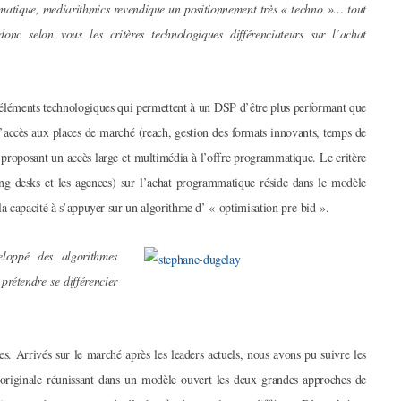
matique, mediarithmics revendique un positionnement très « techno »… tout
nc selon vous les critères technologiques différenciateurs sur l’achat
s éléments technologiques qui permettent à un DSP d’être plus performant que
’accès aux places de marché (reach, gestion des formats innovants, temps de
 proposant un accès large et multimédia à l’offre programmatique. Le critère
ing desks et les agences) sur l’achat programmatique réside dans le modèle
la capacité à s’appuyer sur un algorithme d’ « optimisation pre-bid ».
oppé des algorithmes
prétendre se différencier
res. Arrivés sur le marché après les leaders actuels, nous avons pu suivre les
n originale réunissant dans un modèle ouvert les deux grandes approches de