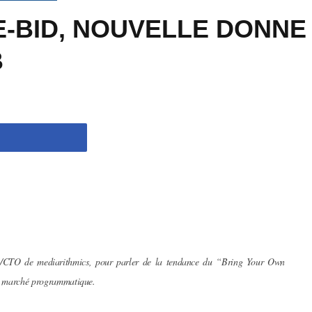
E-BID, NOUVELLE DONNE
B
/CTO de mediarithmics, pour parler de la tendance du “Bring Your Own
 du marché programmatique.