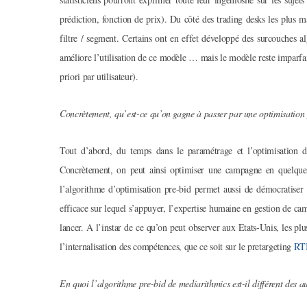
prédiction, fonction de prix). Du côté des trading desks les plus 
filtre / segment. Certains ont en effet développé des surcouches al
améliore l’utilisation de ce modèle … mais le modèle reste imparfai
priori par utilisateur).
Concrètement, qu’est-ce qu’on gagne à passer par une optimisation 
Tout d’abord, du temps dans le paramétrage et l’optimisation d
Concrètement, on peut ainsi optimiser une campagne en quelqu
l’algorithme d’optimisation pre-bid permet aussi de démocratise
efficace sur lequel s’appuyer, l’expertise humaine en gestion de camp
lancer. A l’instar de ce qu’on peut observer aux Etats-Unis, les pl
l’internalisation des compétences, que ce soit sur le pretargeting
RT
En quoi l’algorithme pre-bid de mediarithmics est-il différent des a