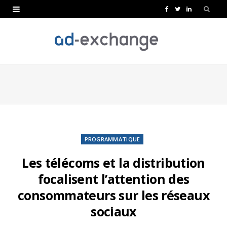
F
T
L
a
w
i
c
i
n
e
t
k
b
t
e
o
e
d
o
r
I
k
n
PROGRAMMATIQUE
Les télécoms et la distribution
focalisent l’attention des
consommateurs sur les réseaux
sociaux