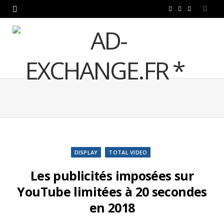
F
T
L
a
w
i
c
i
n
e
t
k
b
t
e
o
e
d
o
r
I
k
n
DISPLAY
TOTAL VIDEO
Les publicités imposées sur
YouTube limitées à 20 secondes
en 2018