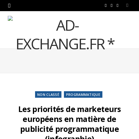
F
T
L
a
w
i
c
i
n
e
t
k
b
t
e
o
e
d
o
r
I
k
n
NON CLASSÉ
PROGRAMMATIQUE
Les priorités de marketeurs
européens en matière de
publicité programmatique
(infographie)