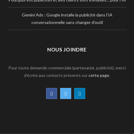
Gemini Ads : Google installe la publicité dans l’IA
conversationnelle sans changer d’outil
NOUS JOINDRE
Pour toute demande commerciale (partenariat, publicité), merci
d’écrire aux contacts présents sur
cette page
.
F
T
L
a
w
i
c
i
n
e
t
k