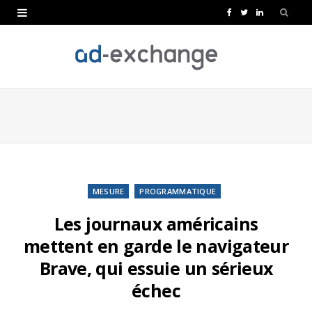
F
T
L
a
w
i
c
i
n
e
t
k
b
t
e
o
e
d
o
r
I
k
n
MESURE
PROGRAMMATIQUE
Les journaux américains
mettent en garde le navigateur
Brave, qui essuie un sérieux
échec