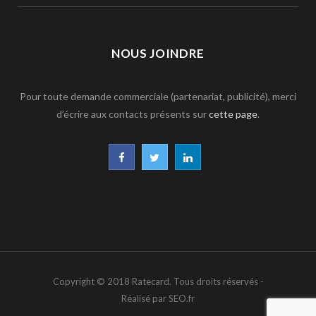
NOUS JOINDRE
Pour toute demande commerciale (partenariat, publicité), merci
d’écrire aux contacts présents sur
cette page
.
F
T
L
a
w
i
c
i
n
e
t
k
b
t
e
Copyright © 2018 Ratecard. Tous droits réservés -
o
e
d
Réalisé par SEO.fr
o
r
I