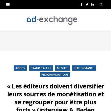
F
T
L
a
w
i
c
i
n
e
t
k
b
t
e
o
e
d
o
r
I
k
n
ADOPS
BRAND SAFETY
MESURE
PERFORMANCE
PROGRAMMATIQUE
« Les éditeurs doivent diversifier
leurs sources de monétisation et
se regrouper pour être plus
forts » (interview A. Baden