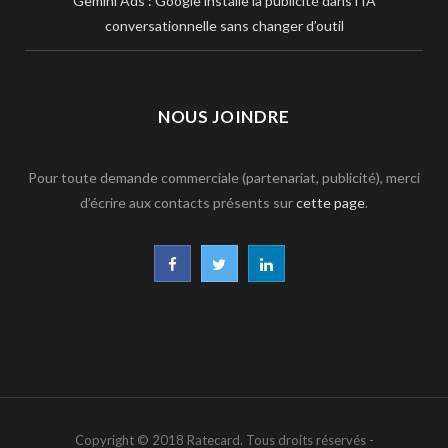
Gemini Ads : Google installe la publicité dans l’IA
conversationnelle sans changer d’outil
NOUS JOINDRE
Pour toute demande commerciale (partenariat, publicité), merci
d’écrire aux contacts présents sur
cette page
.
F
T
L
a
w
i
c
i
n
e
t
k
b
t
e
Copyright © 2018 Ratecard. Tous droits réservés -
o
e
d