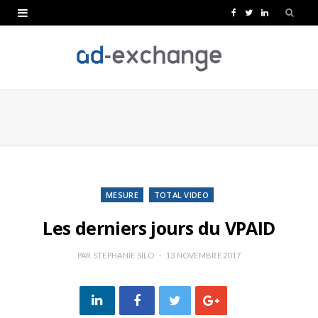
F
T
L
a
w
i
c
i
n
e
t
k
b
t
e
o
e
d
o
r
I
k
n
MESURE
TOTAL VIDEO
Les derniers jours du VPAID
PAR
STEPHANIE SILO
13 NOVEMBRE 2017