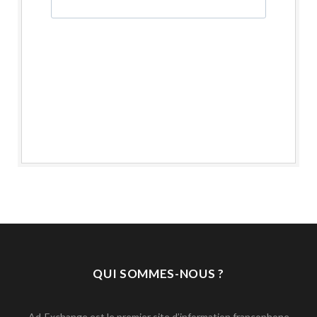
QUI SOMMES-NOUS ?
Ad-Exchange est le premier site d’information francophone