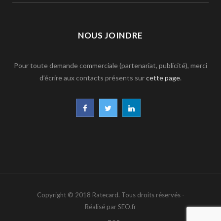
NOUS JOINDRE
Pour toute demande commerciale (partenariat, publicité), merci
d’écrire aux contacts présents sur
cette page
.
F
T
L
a
w
i
c
i
n
e
t
k
b
t
e
Copyright © 2018 Ratecard. Tous droits réservés -
o
e
d
Réalisé par SEO.fr
o
r
I