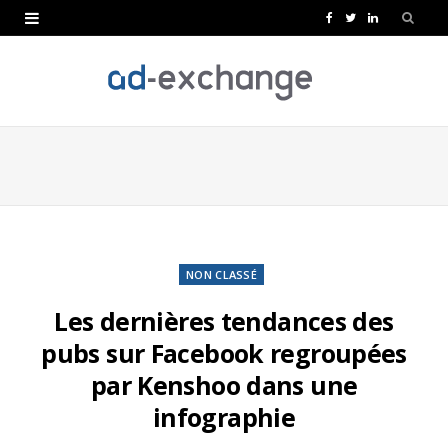
F
T
L
a
w
i
c
i
n
e
t
k
b
t
e
o
e
d
o
r
I
k
n
NON CLASSÉ
Les dernières tendances des
pubs sur Facebook regroupées
par Kenshoo dans une
infographie