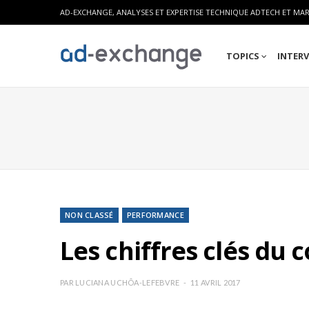
AD-EXCHANGE, ANALYSES ET EXPERTISE TECHNIQUE ADTECH ET MA
TOPICS
INTER
NON CLASSÉ
PERFORMANCE
Les chiffres clés du
PAR
LUCIANA UCHÔA-LEFEBVRE
11 AVRIL 2017