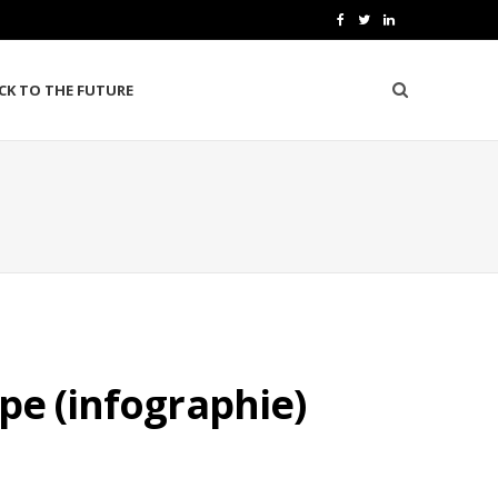
F
T
L
a
w
i
CK TO THE FUTURE
c
i
n
e
t
k
b
t
e
o
e
d
o
r
I
k
n
pe (infographie)