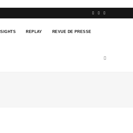
F
T
L
a
w
i
NSIGHTS
REPLAY
REVUE DE PRESSE
c
i
n
e
t
k
b
t
e
o
e
d
o
r
I
k
n