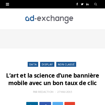
F
T
L
a
w
i
c
i
n
e
t
k
b
t
e
o
e
d
o
r
I
k
n
DATA
DISPLAY
NON CLASSÉ
L’art et la science d’une bannière
mobile avec un bon taux de clic
PAR
REDACTION
27 MAI 2015