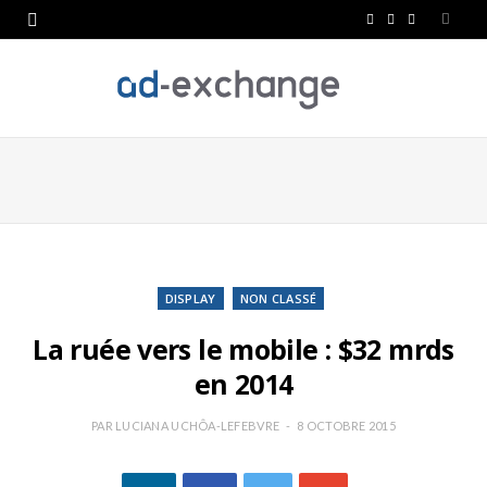
F
T
L
a
w
i
c
i
n
e
t
k
b
t
e
o
e
d
o
r
I
k
n
DISPLAY
NON CLASSÉ
La ruée vers le mobile : $32 mrds
en 2014
PAR
LUCIANA UCHÔA-LEFEBVRE
8 OCTOBRE 2015