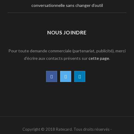
conversationnelle sans changer d’outil
NOUS JOINDRE
Pour toute demande commerciale (partenariat, publicité), merci
d’écrire aux contacts présents sur
cette page
.
F
T
L
a
w
i
c
i
n
e
t
k
b
t
e
Copyright © 2018 Ratecard. Tous droits réservés -
o
e
d