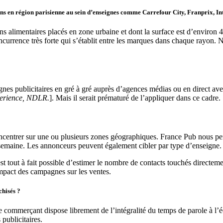
crans en région parisienne au sein d’enseignes comme Carrefour City, Franprix
sins alimentaires placés en zone urbaine et dont la surface est d’envir
urrence très forte qui s’établit entre les marques dans chaque rayon. 
s publicitaires en gré à gré auprès d’agences médias ou en direct ave
perience, NDLR.
]. Mais il serait prématuré de l’appliquer dans ce cadre.
oncentrer sur une ou plusieurs zones géographiques. France Pub nous per
emaine. Les annonceurs peuvent également cibler par type d’enseigne.
est tout à fait possible d’estimer le nombre de contacts touchés direc
’impact des campagnes sur les ventes.
chisés ?
e commerçant dispose librement de l’intégralité du temps de parole à l’é
publicitaires.