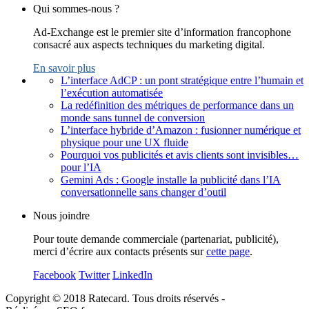
Qui sommes-nous ?
Ad-Exchange est le premier site d’information francophone
consacré aux aspects techniques du marketing digital.
En savoir plus
L’interface AdCP : un pont stratégique entre l’humain et
l’exécution automatisée
La redéfinition des métriques de performance dans un
monde sans tunnel de conversion
L’interface hybride d’Amazon : fusionner numérique et
physique pour une UX fluide
Pourquoi vos publicités et avis clients sont invisibles…
pour l’IA
Gemini Ads : Google installe la publicité dans l’IA
conversationnelle sans changer d’outil
Nous joindre
Pour toute demande commerciale (partenariat, publicité),
merci d’écrire aux contacts présents sur
cette page
.
Facebook
Twitter
LinkedIn
Copyright © 2018 Ratecard. Tous droits réservés -