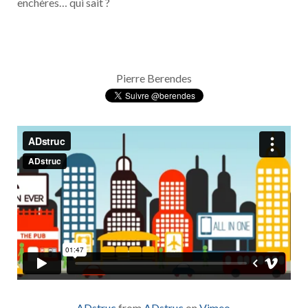
enchères… qui sait ?
Pierre Berendes
ADstruc
from
ADstruc
on
Vimeo
.