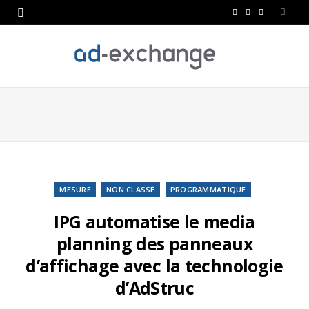
F
T
L
a
w
i
c
i
n
e
t
k
b
t
e
o
e
d
o
r
I
k
n
MESURE
NON CLASSÉ
PROGRAMMATIQUE
IPG automatise le media
planning des panneaux
d’affichage avec la technologie
d’AdStruc