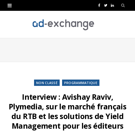
F
T
L
a
w
i
c
i
n
e
t
k
b
t
e
o
e
d
o
r
I
k
n
NON CLASSÉ
PROGRAMMATIQUE
Interview : Avishay Raviv,
Plymedia, sur le marché français
du RTB et les solutions de Yield
Management pour les éditeurs