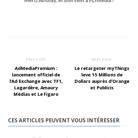
Merci Avishay, et bon vent à PLYmedia !
PREV POST
NEXT POST
AdMediaPremium :
Le retargeter myThings
lancement officiel de
leve 15 Millions de
l’Ad Exchange avec TF1,
Dollars auprès d’Orange
Lagardère, Amaury
et Publicis
Médias et Le Figaro
CES ARTICLES PEUVENT VOUS INTÉRESSER