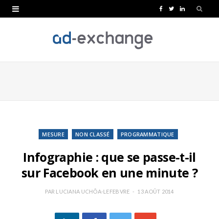
F
T
L
a
w
i
c
i
n
e
t
k
b
t
e
o
e
d
o
r
I
k
n
MESURE
NON CLASSÉ
PROGRAMMATIQUE
Infographie : que se passe-t-il
sur Facebook en une minute ?
PAR
LUCIANA UCHÔA-LEFEBVRE
13 AOÛT 2014