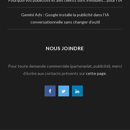
Pourquoi vos publicités et avis clients sont invisibles… pour l’IA
Gemini Ads : Google installe la publicité dans l’IA
conversationnelle sans changer d’outil
NOUS JOINDRE
Pour toute demande commerciale (partenariat, publicité), merci
d’écrire aux contacts présents sur
cette page
.
F
T
L
a
w
i
c
i
n
e
t
k