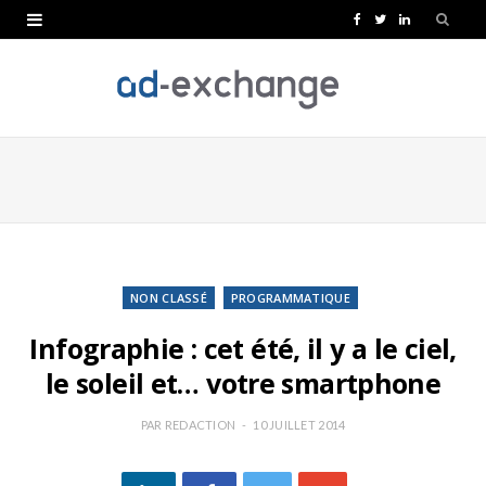
F
T
L
a
w
i
c
i
n
e
t
k
b
t
e
o
e
d
o
r
I
k
n
NON CLASSÉ
PROGRAMMATIQUE
Infographie : cet été, il y a le ciel,
le soleil et… votre smartphone
PAR
REDACTION
10 JUILLET 2014