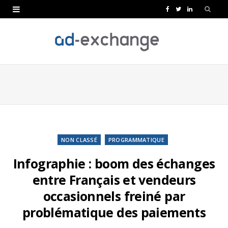
F
T
L
a
w
i
c
i
n
e
t
k
b
t
e
o
e
d
o
r
I
k
n
NON CLASSÉ
PROGRAMMATIQUE
Infographie : boom des échanges
entre Français et vendeurs
occasionnels freiné par
problématique des paiements