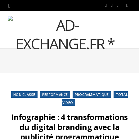
F
T
L
a
w
i
c
i
n
e
t
k
b
t
e
o
e
d
o
r
I
k
n
NON CLASSÉ
PERFORMANCE
PROGRAMMATIQUE
TOTAL
VIDEO
Infographie : 4 transformations
du digital branding avec la
publicité programmatique