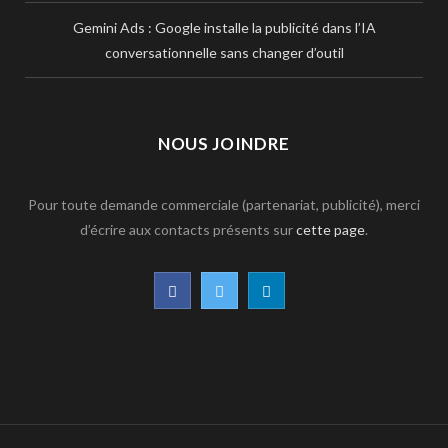
Gemini Ads : Google installe la publicité dans l’IA
conversationnelle sans changer d’outil
NOUS JOINDRE
Pour toute demande commerciale (partenariat, publicité), merci
d’écrire aux contacts présents sur
cette page
.
F
T
L
a
w
i
c
i
n
e
t
k
b
t
e