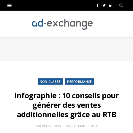
F
T
L
a
w
i
c
i
n
e
t
k
b
t
e
o
e
d
o
r
I
k
n
NON CLASSÉ
PERFORMANCE
Infographie : 10 conseils pour
générer des ventes
additionnelles grâce au RTB
PAR
REDACTION
26 SEPTEMBRE 2014