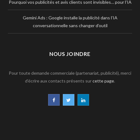
Pourquoi vos publicités et avis clients sont invisibles… pour l’IA
Gemini Ads : Google installe la publicité dans l’IA
conversationnelle sans changer d’outil
NOUS JOINDRE
Pour toute demande commerciale (partenariat, publicité), merci
d’écrire aux contacts présents sur
cette page
.
F
T
L
a
w
i
c
i
n
e
t
k