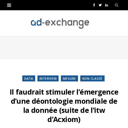
F
T
L
a
w
i
c
i
n
e
t
k
b
t
e
o
e
d
o
r
I
k
n
DATA
INTERVIEW
MESURE
NON CLASSÉ
Il faudrait stimuler l’émergence
d’une déontologie mondiale de
la donnée (suite de l’itw
d’Acxiom)