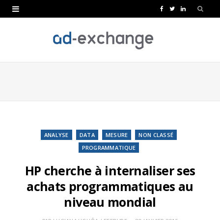
F
T
L
a
w
i
c
i
n
e
t
k
b
t
e
o
e
d
o
r
I
k
n
ANALYSE
DATA
MESURE
NON CLASSÉ
PROGRAMMATIQUE
HP cherche à internaliser ses
achats programmatiques au
niveau mondial