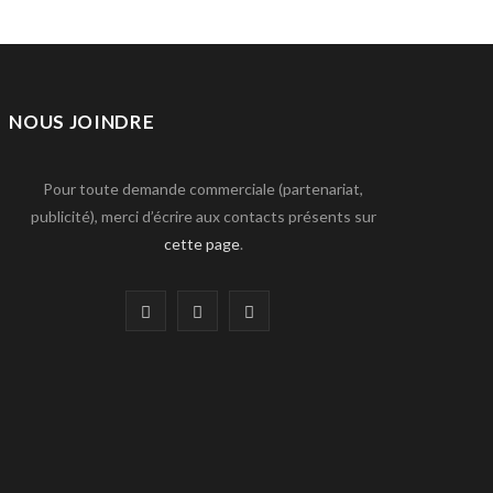
NOUS JOINDRE
Pour toute demande commerciale (partenariat,
publicité), merci d’écrire aux contacts présents sur
cette page
.
F
T
L
a
w
i
c
i
n
e
t
k
b
t
e