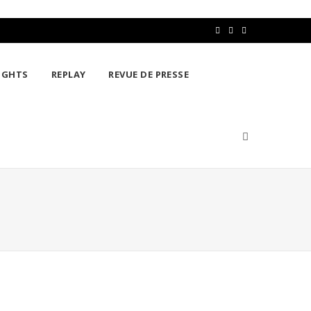
F
T
L
a
w
i
IGHTS
REPLAY
REVUE DE PRESSE
c
i
n
e
t
k
b
t
e
o
e
d
o
r
I
k
n