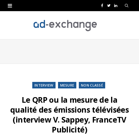
F
T
L
a
w
i
c
i
n
e
t
k
b
t
e
o
e
d
o
r
I
k
n
INTERVIEW
MESURE
NON CLASSÉ
Le QRP ou la mesure de la
qualité des émissions télévisées
(interview V. Sappey, FranceTV
Publicité)