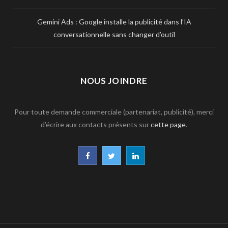
Gemini Ads : Google installe la publicité dans l’IA
conversationnelle sans changer d’outil
NOUS JOINDRE
Pour toute demande commerciale (partenariat, publicité), merci
d’écrire aux contacts présents sur
cette page
.
F
T
L
a
w
i
c
i
n
e
t
k