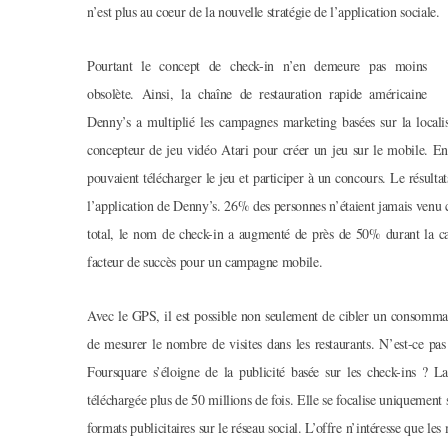
n’est plus au coeur de la nouvelle stratégie de l’application sociale.
Pourtant le concept de check-in n’en demeure pas moins
obsolète. Ainsi, la chaîne de restauration rapide américaine
Denny’s a multiplié les campagnes marketing basées sur la localis
concepteur de jeu vidéo Atari pour créer un jeu sur le mobile. En
pouvaient télécharger le jeu et participer à un concours. Le résult
l’application de Denny’s. 26% des personnes n’étaient jamais venu
total, le nom de check-in a augmenté de près de 50% durant la cam
facteur de succès pour un campagne mobile.
Avec le GPS, il est possible non seulement de cibler un consomma
de mesurer le nombre de visites dans les restaurants. N’est-ce 
Foursquare s’éloigne de la publicité basée sur les check-ins ? 
téléchargée plus de 50 millions de fois. Elle se focalise uniquement
formats publicitaires sur le réseau social. L’offre n’intéresse que le