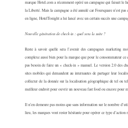
marque Hotel.com a récemment opéré un campagne qui faisait le lien
la Liberté. Mais la campagne a été annulé car Foursquare n’est pas
en ligne, HotelTonight a lui lancé avec un certain succès une campa
Nouvelle génération de check-in : quel sera la suite ?
Reste à savoir quelle sera l’avenir des campagnes marketing mob
complexe aussi bien pour la marque que pour le consommateur ce qu
pas besoin de faire un « check-in » manuel. Le version 2.0 des ch
sites mobiles qui demandent au internautes de partager leur local
collecter de la donnée sur la localisation géographique de tel ou te
meilleur endroit pour ouvrir un nouveau fast food ou encore pour 
Il n’en demeure pas moins que sans information sur le nombre d’utili
lieu, les marques vont rester hésitante pour opérer ce type d’action