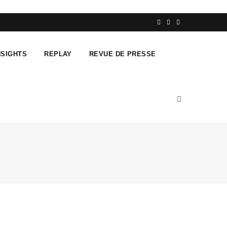
F
T
L
a
w
i
NSIGHTS
REPLAY
REVUE DE PRESSE
c
i
n
e
t
k
b
t
e
o
e
d
o
r
I
k
n