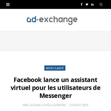
F
T
L
a
w
i
c
i
n
e
t
k
b
t
e
o
e
d
o
r
I
k
n
NON CLASSÉ
Facebook lance un assistant
virtuel pour les utilisateurs de
Messenger
PAR
LUCIANA UCHÔA-LEFEBVRE
27 AOÛT 2015